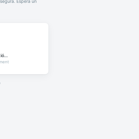
segura. Espera un
ó...
oment
a