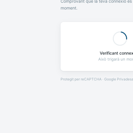
Comprovant que la teva connexió és 
moment.
Verificant connexi
Això trigarà un m
Protegit per reCAPTCHA · Google
Privades