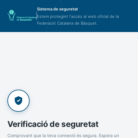
Sistema de seguretat
Estem protegint l'accés al web oficial de la
Federació Catalana de Bàsquet.
Verificació de seguretat
Comprovant que la teva connexió és segura. Espera un