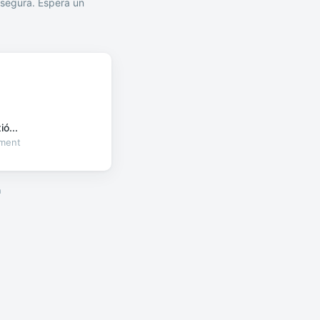
segura. Espera un
ó...
oment
a