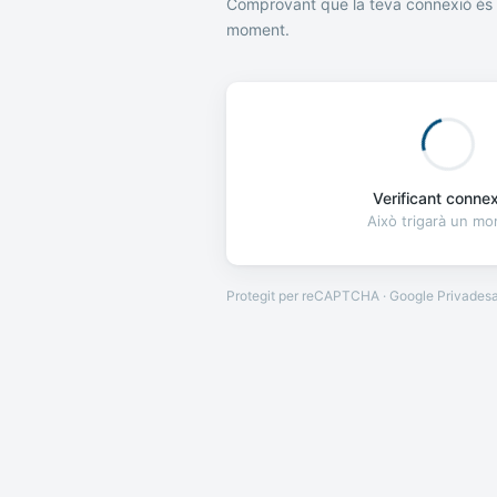
Comprovant que la teva connexió és 
moment.
Verificant connexi
Això trigarà un m
Protegit per reCAPTCHA · Google
Privades