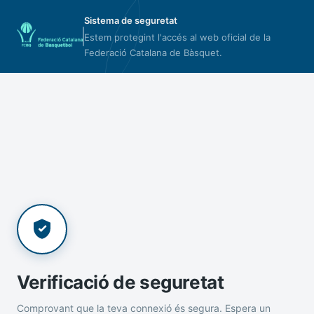
Sistema de seguretat
Estem protegint l'accés al web oficial de la
Federació Catalana de Bàsquet.
Verificació de seguretat
Comprovant que la teva connexió és segura. Espera un