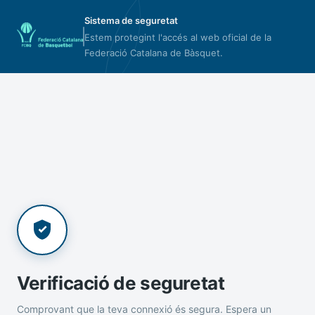
Sistema de seguretat
Estem protegint l'accés al web oficial de la
Federació Catalana de Bàsquet.
Verificació de seguretat
Comprovant que la teva connexió és segura. Espera un