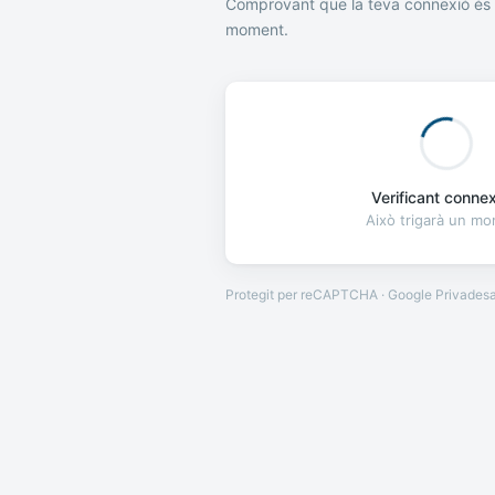
Comprovant que la teva connexió és 
moment.
Verificant connexi
Això trigarà un m
Protegit per reCAPTCHA · Google
Privades