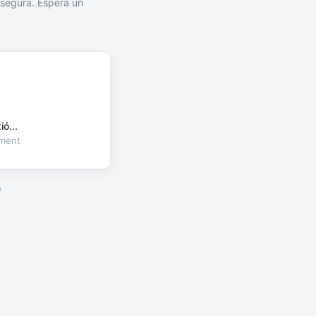
segura. Espera un
ó...
oment
a