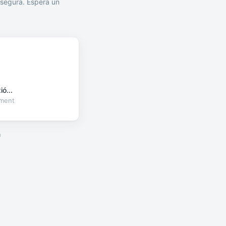
segura. Espera un
ó...
oment
a