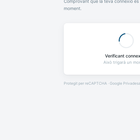
Comprovant que la teva connexió és 
moment.
Verificant connexi
Això trigarà un m
Protegit per reCAPTCHA · Google
Privades