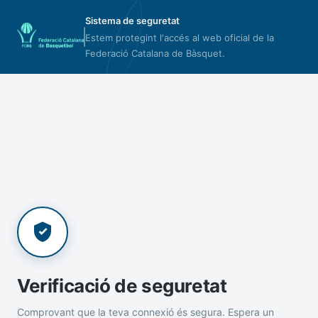
Sistema de seguretat
Estem protegint l'accés al web oficial de la
Federació Catalana de Bàsquet.
Verificació de seguretat
Comprovant que la teva connexió és segura. Espera un