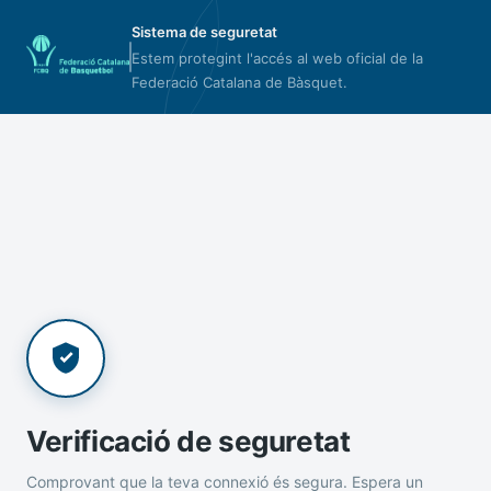
Sistema de seguretat
Estem protegint l'accés al web oficial de la
Federació Catalana de Bàsquet.
Verificació de seguretat
Comprovant que la teva connexió és segura. Espera un