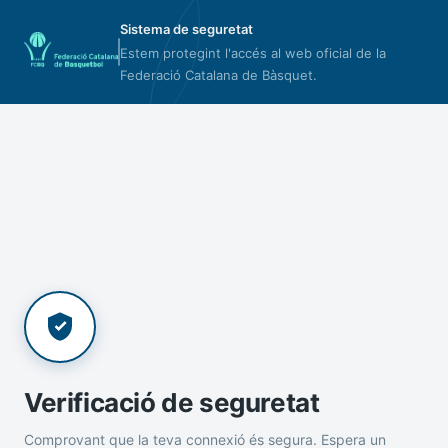
Sistema de seguretat
Estem protegint l'accés al web oficial de la
Federació Catalana de Bàsquet.
Verificació de seguretat
Comprovant que la teva connexió és segura. Espera un