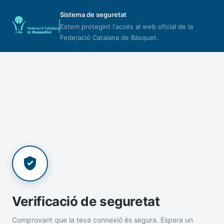
Sistema de seguretat
Estem protegint l'accés al web oficial de la
Federació Catalana de Bàsquet.
Verificació de seguretat
Comprovant que la teva connexió és segura. Espera un