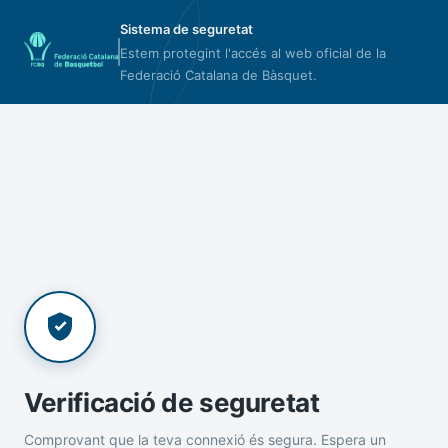
Sistema de seguretat
Estem protegint l'accés al web oficial de la
Federació Catalana de Bàsquet.
Verificació de seguretat
Comprovant que la teva connexió és segura. Espera un