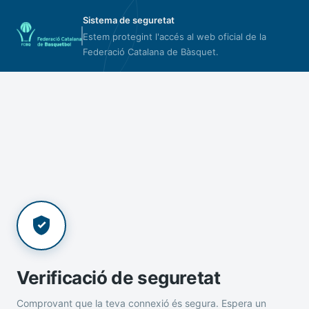
Sistema de seguretat
Estem protegint l'accés al web oficial de la
Federació Catalana de Bàsquet.
Verificació de seguretat
Comprovant que la teva connexió és segura. Espera un