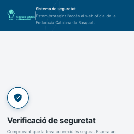
Sistema de seguretat
Estem protegint l'accés al web oficial de la
Federació Catalana de Bàsquet.
Verificació de seguretat
Comprovant que la teva connexió és segura. Espera un