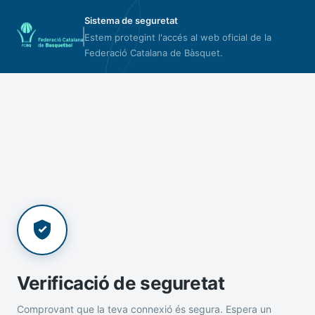
Sistema de seguretat
Estem protegint l'accés al web oficial de la
Federació Catalana de Bàsquet.
Verificació de seguretat
Comprovant que la teva connexió és segura. Espera un