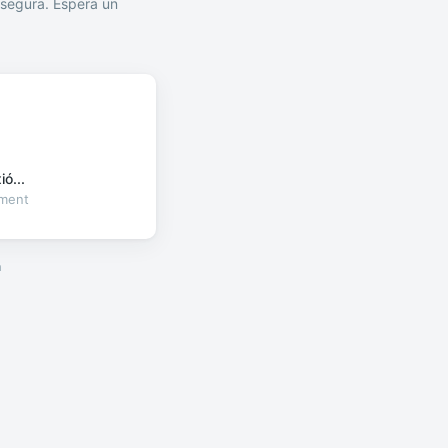
segura. Espera un
ó...
oment
a