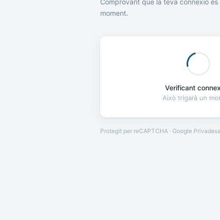
Comprovant que la teva connexió és 
moment.
Verificant connexi
Això trigarà un m
Protegit per reCAPTCHA · Google
Privades