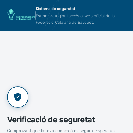
Sistema de seguretat
Estem protegint l'accés al web oficial de la
Federació Catalana de Bàsquet.
Verificació de seguretat
Comprovant que la teva connexió és segura. Espera un