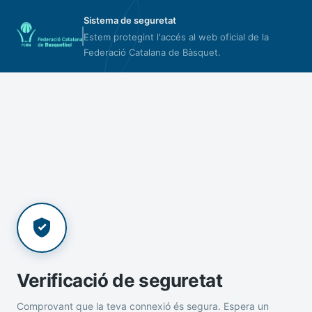
Sistema de seguretat
Estem protegint l'accés al web oficial de la
Federació Catalana de Bàsquet.
Verificació de seguretat
Comprovant que la teva connexió és segura. Espera un