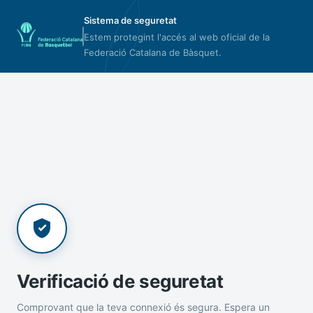
Sistema de seguretat
Estem protegint l'accés al web oficial de la
Federació Catalana de Bàsquet.
Verificació de seguretat
Comprovant que la teva connexió és segura. Espera un