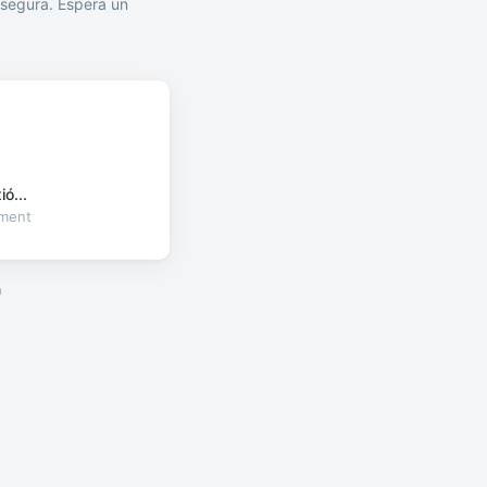
segura. Espera un
ó...
oment
a