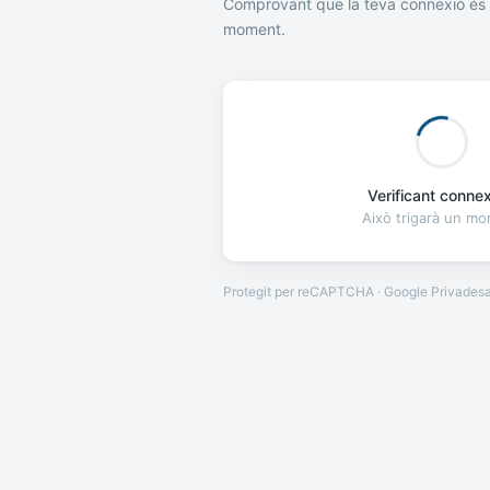
Comprovant que la teva connexió és 
moment.
Verificant connexi
Això trigarà un m
Protegit per reCAPTCHA · Google
Privades