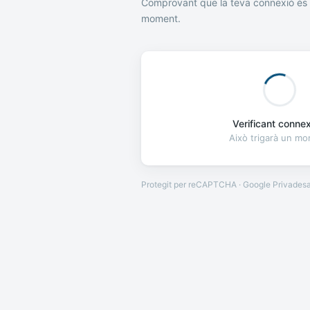
Comprovant que la teva connexió és 
moment.
Verificant connexi
Això trigarà un m
Protegit per reCAPTCHA · Google
Privades