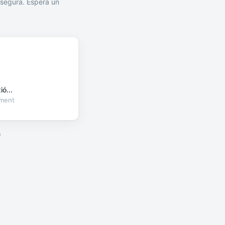
segura. Espera un
ó...
oment
a