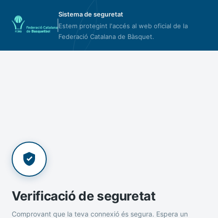
Sistema de seguretat
Estem protegint l'accés al web oficial de la
Federació Catalana de Bàsquet.
Verificació de seguretat
Comprovant que la teva connexió és segura. Espera un