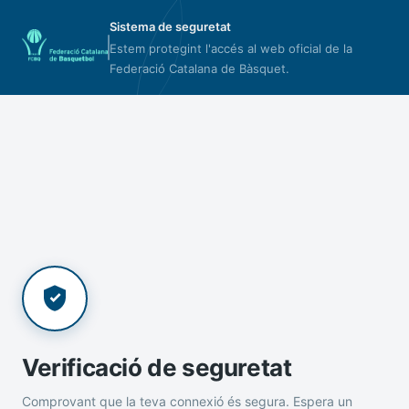
Sistema de seguretat
Estem protegint l'accés al web oficial de la
Federació Catalana de Bàsquet.
Verificació de seguretat
Comprovant que la teva connexió és segura. Espera un