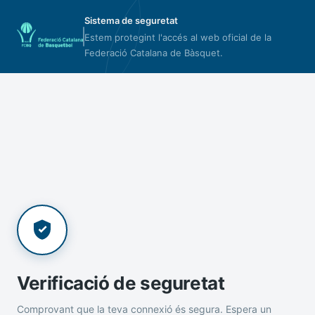
Sistema de seguretat
Estem protegint l'accés al web oficial de la
Federació Catalana de Bàsquet.
Verificació de seguretat
Comprovant que la teva connexió és segura. Espera un