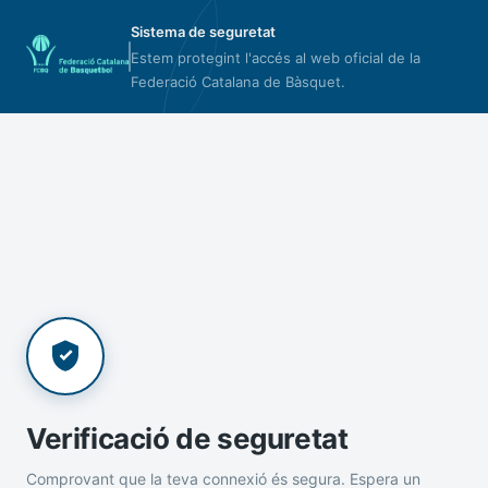
Sistema de seguretat
Estem protegint l'accés al web oficial de la
Federació Catalana de Bàsquet.
Verificació de seguretat
Comprovant que la teva connexió és segura. Espera un