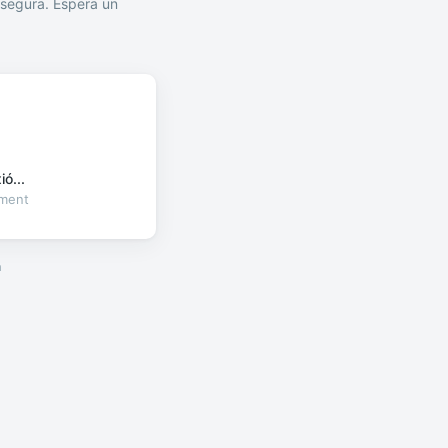
segura. Espera un
ó...
oment
a