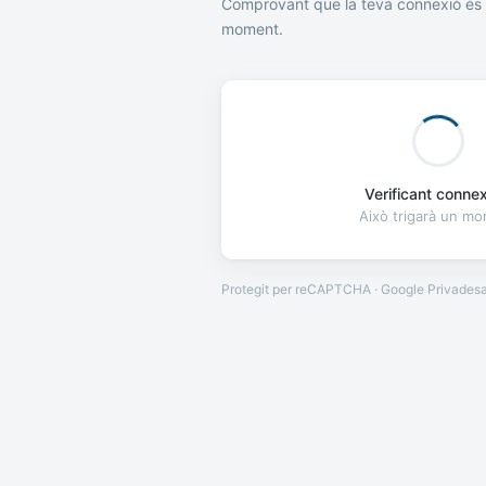
Comprovant que la teva connexió és 
moment.
Verificant connexi
Això trigarà un m
Protegit per reCAPTCHA · Google
Privades