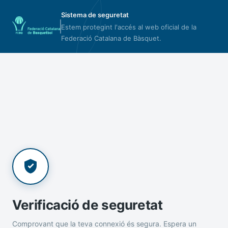
Sistema de seguretat
Estem protegint l'accés al web oficial de la
Federació Catalana de Bàsquet.
Verificació de seguretat
Comprovant que la teva connexió és segura. Espera un