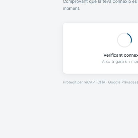
Comprovant que la teva connexió és 
moment.
Verificant connexi
Això trigarà un m
Protegit per reCAPTCHA · Google
Privades