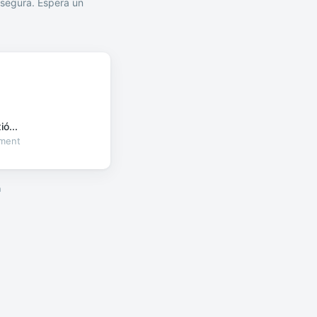
segura. Espera un
ó...
oment
a