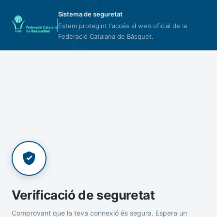
Sistema de seguretat
Estem protegint l'accés al web oficial de la
Federació Catalana de Bàsquet.
Verificació de seguretat
Comprovant que la teva connexió és segura. Espera un