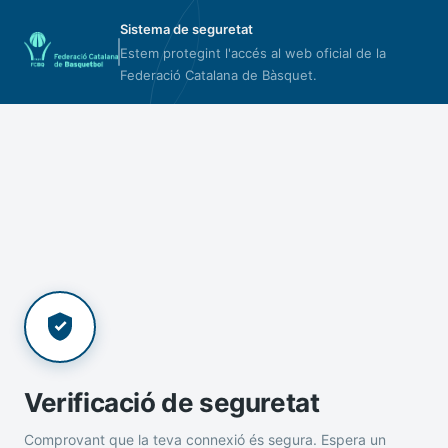
Sistema de seguretat
Estem protegint l'accés al web oficial de la
Federació Catalana de Bàsquet.
Verificació de seguretat
Comprovant que la teva connexió és segura. Espera un