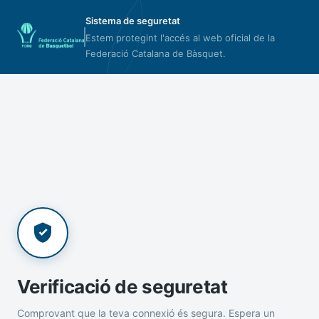
Sistema de seguretat
Estem protegint l'accés al web oficial de la
Federació Catalana de Bàsquet.
Verificació de seguretat
Comprovant que la teva connexió és segura. Espera un