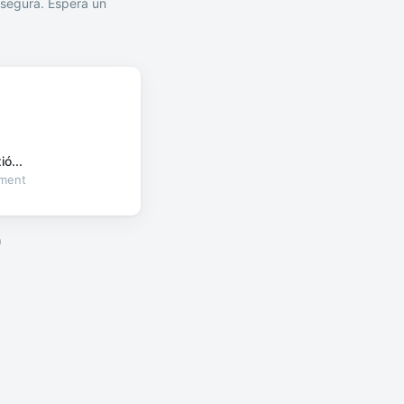
segura. Espera un
ó...
oment
a