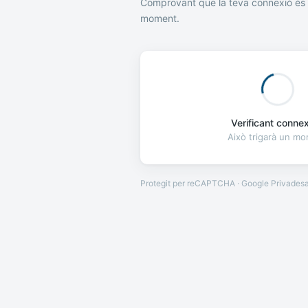
Comprovant que la teva connexió és 
moment.
Verificant connexi
Això trigarà un m
Protegit per reCAPTCHA · Google
Privades