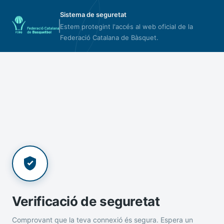
Sistema de seguretat
Estem protegint l'accés al web oficial de la
Federació Catalana de Bàsquet.
Verificació de seguretat
Comprovant que la teva connexió és segura. Espera un