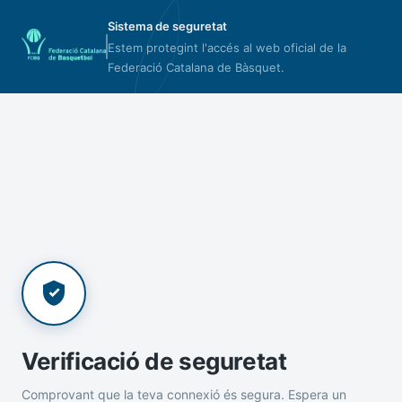
Sistema de seguretat
Estem protegint l'accés al web oficial de la
Federació Catalana de Bàsquet.
Verificació de seguretat
Comprovant que la teva connexió és segura. Espera un