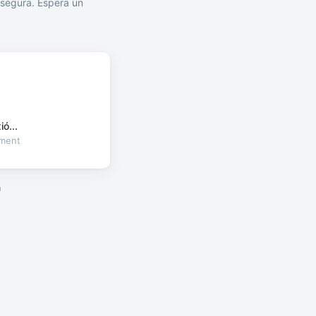
segura. Espera un
ó...
oment
a