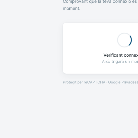
Comprovant que la teva connexió és 
moment.
Verificant connexi
Això trigarà un m
Protegit per reCAPTCHA · Google
Privades