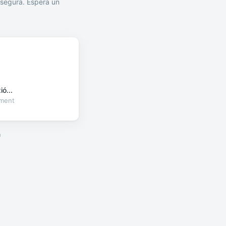
segura. Espera un
ó...
oment
a