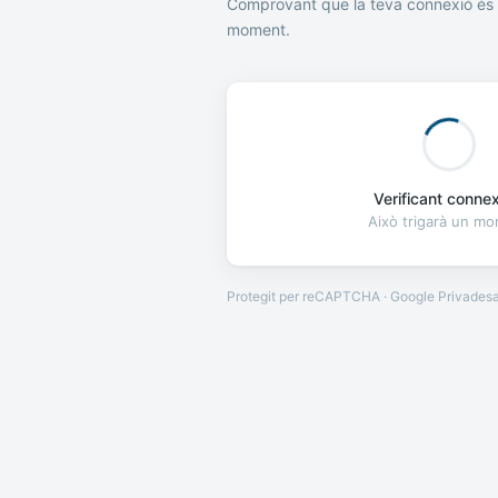
Comprovant que la teva connexió és 
moment.
Verificant connexi
Això trigarà un m
Protegit per reCAPTCHA · Google
Privades