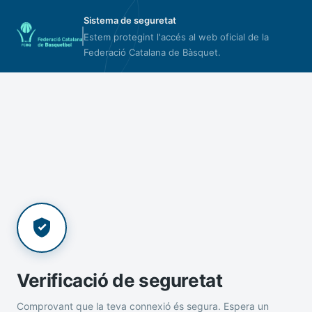
Sistema de seguretat
Estem protegint l'accés al web oficial de la
Federació Catalana de Bàsquet.
Verificació de seguretat
Comprovant que la teva connexió és segura. Espera un