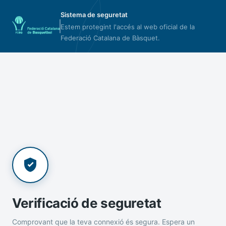
Sistema de seguretat
Estem protegint l'accés al web oficial de la
Federació Catalana de Bàsquet.
Verificació de seguretat
Comprovant que la teva connexió és segura. Espera un