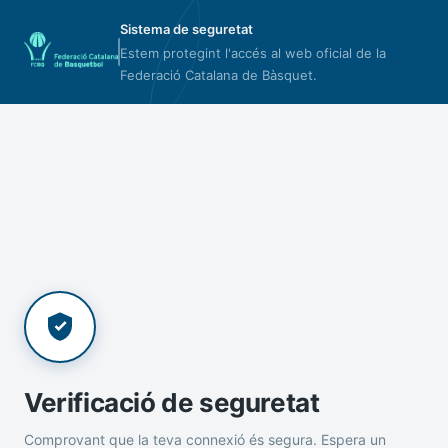
Sistema de seguretat
Estem protegint l'accés al web oficial de la
Federació Catalana de Bàsquet.
Verificació de seguretat
Comprovant que la teva connexió és segura. Espera un