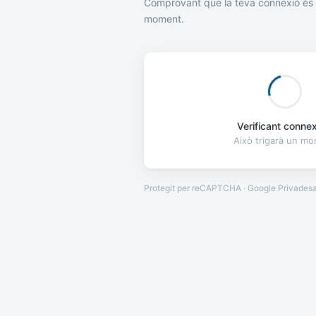
Comprovant que la teva connexió és 
moment.
Verificant connexi
Això trigarà un m
Protegit per reCAPTCHA · Google
Privades