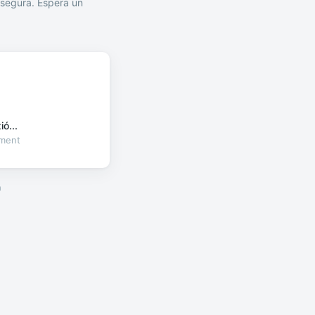
segura. Espera un
ó...
oment
a