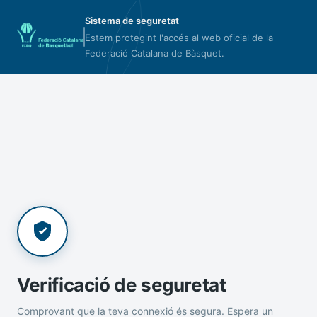
Sistema de seguretat
Estem protegint l'accés al web oficial de la
Federació Catalana de Bàsquet.
Verificació de seguretat
Comprovant que la teva connexió és segura. Espera un