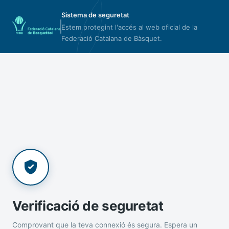
Sistema de seguretat
Estem protegint l'accés al web oficial de la
Federació Catalana de Bàsquet.
Verificació de seguretat
Comprovant que la teva connexió és segura. Espera un