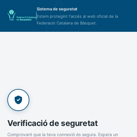
Sistema de seguretat
Estem protegint l'accés al web oficial de la
Federació Catalana de Bàsquet.
Verificació de seguretat
Comprovant que la teva connexió és segura. Espera un