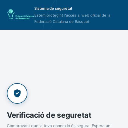
Sistema de seguretat
Estem protegint l'accés al web oficial de la
Federació Catalana de Bàsquet.
Verificació de seguretat
Comprovant que la teva connexió és segura. Espera un