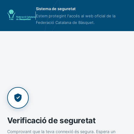
Sistema de seguretat
Estem protegint l'accés al web oficial de la
Federació Catalana de Bàsquet.
Verificació de seguretat
Comprovant que la teva connexió és segura. Espera un