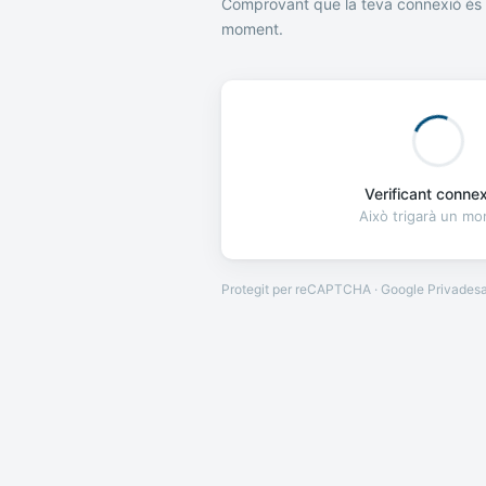
Comprovant que la teva connexió és 
moment.
Verificant connexi
Això trigarà un m
Protegit per reCAPTCHA · Google
Privades