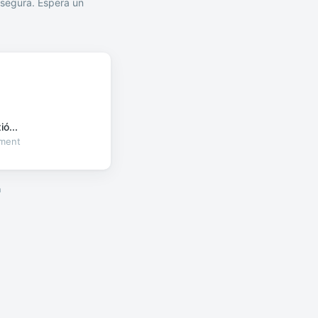
segura. Espera un
ó...
oment
a