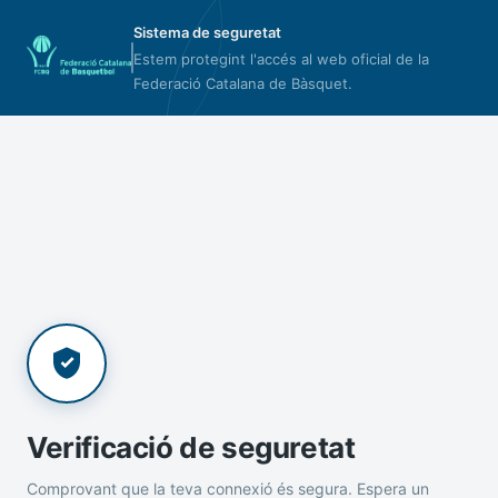
Sistema de seguretat
Estem protegint l'accés al web oficial de la
Federació Catalana de Bàsquet.
Verificació de seguretat
Comprovant que la teva connexió és segura. Espera un