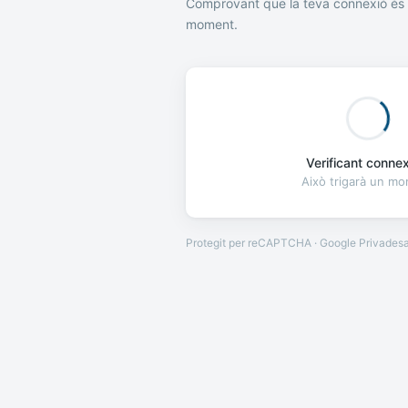
Comprovant que la teva connexió és 
moment.
Verificant connexi
Això trigarà un m
Protegit per reCAPTCHA · Google
Privades