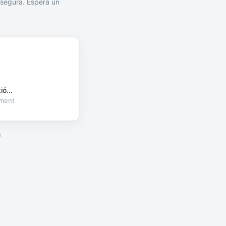
segura. Espera un
ó...
oment
a