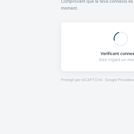
Comprovant que la teva connexió és 
moment.
Verificant connexi
Això trigarà un m
Protegit per reCAPTCHA · Google
Privades