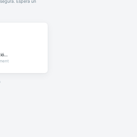
segura. Espera un
ó...
oment
a