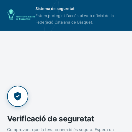
Sistema de seguretat
Estem protegint l'accés al web oficial de la
Federació Catalana de Bàsquet.
Verificació de seguretat
Comprovant que la teva connexió és segura. Espera un